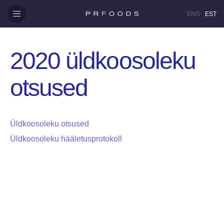
ENG
EST
2020 üldkoosoleku
otsused
Üldkoosoleku otsused
Üldkoosoleku hääletusprotokoll