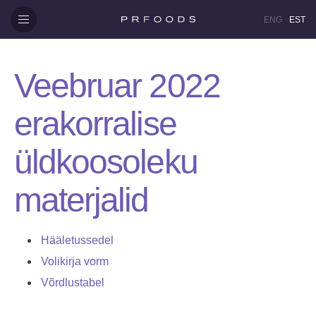
ENG
EST
Veebruar 2022
erakorralise
üldkoosoleku
materjalid
Hääletussedel
Volikirja vorm
Võrdlustabel