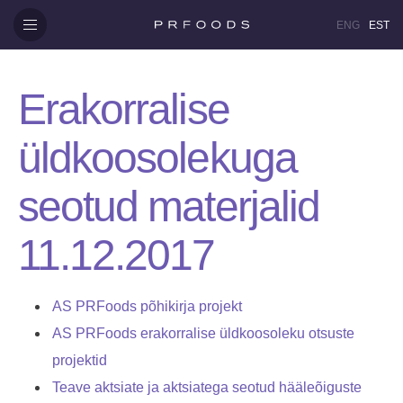
ENG
EST
Erakorralise
üldkoosolekuga
seotud materjalid
11.12.2017
AS PRFoods põhikirja projekt
AS PRFoods erakorralise üldkoosoleku otsuste
projektid
Teave aktsiate ja aktsiatega seotud hääleõiguste