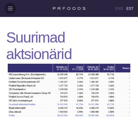
ENG
EST
Suurimad
aktsionärid